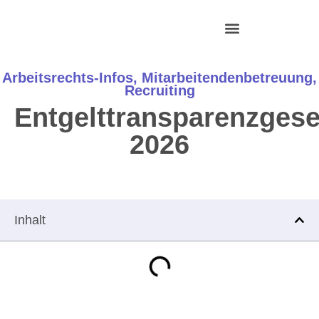
Zum
Inhalt
springen
HR Interim Management
Arbeitsrechts-Infos
,
Mitarbeitendenbetreuung
,
Recruiting
Entgelttransparenzgese
2026
Inhalt