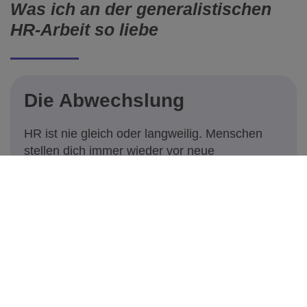
Was ich an der generalistischen
HR-Arbeit so liebe
Die Abwechslung
HR ist nie gleich oder langweilig. Menschen
stellen dich immer wieder vor neue
Herausforderungen. Auch die rechtliche
Situation ändert sich ständig und du musst sie
im Blick behalten.
HR ist einerseits Administration und die
Sicherstellung der Einhaltung von Regeln und
andererseits Innovationstreiber,
Kulturgenerator und strategischer Partner der
Geschäftsführung.