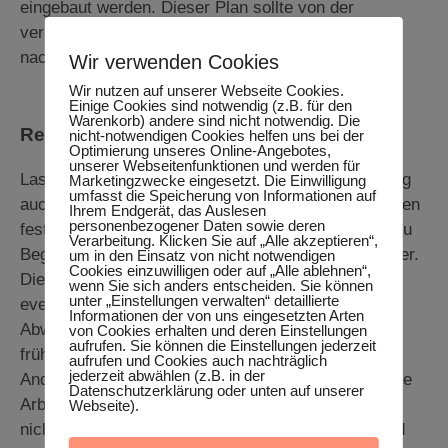
eingebaut werden. Dieser Plan sollte von der
verantwortlichen Führungskraft regelmäßig
nachgehalten werden.
Wir verwenden Cookies
Wir nutzen auf unserer Webseite Cookies.
Einige Cookies sind notwendig (z.B. für den
Warenkorb) andere sind nicht notwendig. Die
Regelmäßiges Feedback
nicht-notwendigen Cookies helfen uns bei der
Optimierung unseres Online-Angebotes,
unserer Webseitenfunktionen und werden für
Last but not least gehört zu einem guten Onboarding
Marketingzwecke eingesetzt. Die Einwilligung
umfasst die Speicherung von Informationen auf
auch ein regelmäßiges Feedback. Die Termine sollten
Ihrem Endgerät, das Auslesen
personenbezogener Daten sowie deren
fest im Terminkalender der Führungskraft stehen. Zu
Verarbeitung. Klicken Sie auf „Alle akzeptieren“,
Beginn häufiger, später, wenn alles gut läuft, seltener.
um in den Einsatz von nicht notwendigen
Cookies einzuwilligen oder auf „Alle ablehnen“,
Diese Gespräche ermöglichen es einerseits,
wenn Sie sich anders entscheiden. Sie können
unter „Einstellungen verwalten“ detaillierte
eventuelle Unzufriedenheit oder gar
Informationen der von uns eingesetzten Arten
Abwanderungsgedanken des neuen Teammitglieds
von Cookies erhalten und deren Einstellungen
aufrufen. Sie können die Einstellungen jederzeit
frühzeitig zu antizipieren und gegenzusteuern.
aufrufen und Cookies auch nachträglich
jederzeit abwählen (z.B. in der
Andererseits wird so aber auch nachgehalten, ob die
Datenschutzerklärung oder unten auf unserer
Arbeitsleistung der erwarteten entspricht. Ist dies
Webseite).
nicht so, kann so frühzeitig eingegriffen werden und