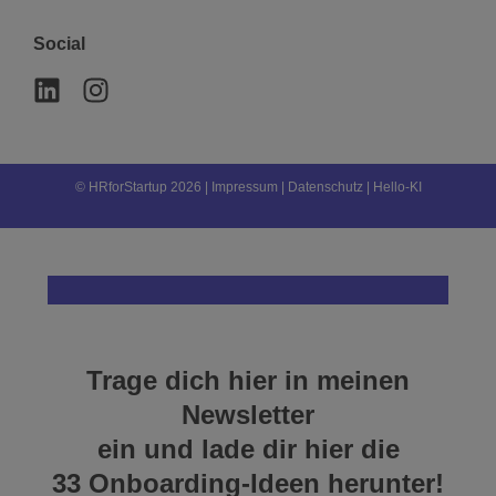
Social
L
I
i
n
n
s
k
t
© HRforStartup 2026 |
Impressum
|
Datenschutz
|
Hello-KI
e
a
d
g
i
r
n
a
m
Trage dich hier in meinen
Newsletter
ein und lade dir hier die
33 Onboarding-Ideen herunter!