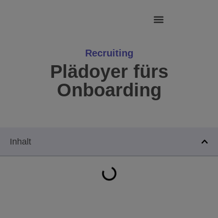
Zum
Inhalt
springen
HR Interim Management
Recruiting
Plädoyer fürs
Onboarding
Inhalt